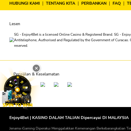
HUBUNGI KAMI
TENTANG KITA
PERBANKAN
FAQ
T
Lesen
SG - Enjoy4Bet is a licensed Online Casino & Registered Brand. SG - Enjoy
Antitelephone, Authorised and Regulated by the Government of Curacao. 
reserved.
Pensijilan & Keselamatan
Enjoy4Bet | KASINO DALAM TALIAN Dipercayai DI MALAYSIA
Jenama iGaming Diperakui Menggalakkan Kemenangan Berkebarangkalian Tinggi