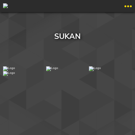
SUKAN